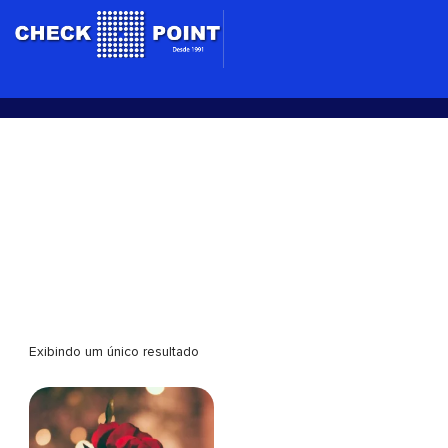
Ir
para
o
conteúdo
Pacote Romântico
Exibindo um único resultado