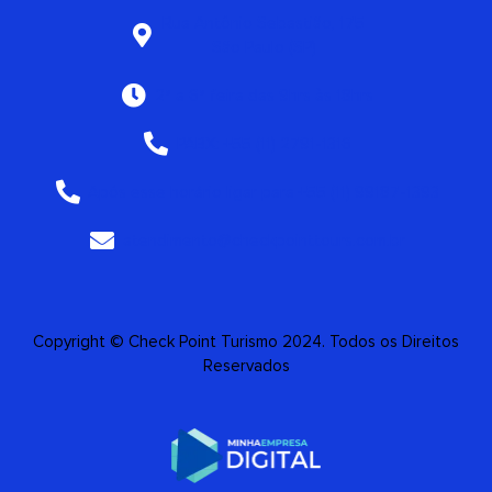
Rua Antônio Sebastião, 175
São Paulo (SP)
2ª a 6ª feira das 9hrs às 18hrs
PABX: +55 (11) 2791-1316
Após esse horário ligar para +55 (11) 99187-1393
atendimento@checkpointtours.com.br
Copyright © Check Point Turismo 2024. Todos os Direitos
Reservados