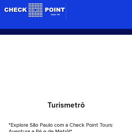
Ir
para
o
conteúdo
Turismetrô
Turismetrô
*Explore São Paulo com a Check Point Tours:
Aventura a Pé e de Metrô!*