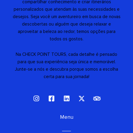
compartilhar conhecimento e criar itinerários
personalizados que atendam às suas necessidades e
desejos. Seja você um aventureiro em busca de novas
descobertas ou alguém que deseja relaxar e
aproveitar a beleza ao redor, temos opções para
todos os gostos.
Na CHECK POINT TOURS, cada detalhe é pensado
para que sua experiência seja única e memorável.
Junte-se a nós e descubra porque somos a escolha
certa para sua jornada!
I
F
L
X
T
n
a
i
-
r
s
c
n
t
i
t
e
Menu
k
w
p
a
b
e
i
a
g
o
d
t
d