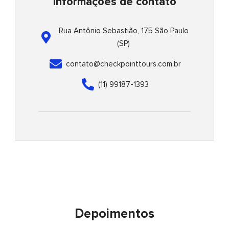
Informações de contato
p
Rua Antônio Sebastião, 175 São Paulo
(SP)
contato@checkpointtours.com.br
(11) 99187-1393
Depoimentos