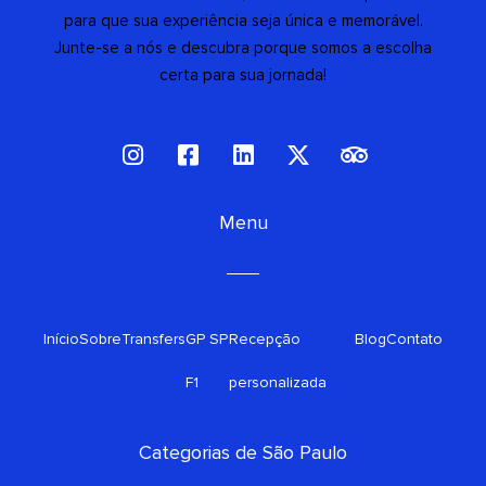
para que sua experiência seja única e memorável.
Junte-se a nós e descubra porque somos a escolha
certa para sua jornada!
I
F
L
X
T
n
a
i
-
r
s
c
n
t
i
t
e
Menu
k
w
p
a
b
e
i
a
g
o
d
t
d
r
o
i
t
v
a
k
n
e
i
Início
Sobre
Transfers
m
GP SP
-
Recepção
r
s
Blog
Contato
s
o
F1
personalizada
q
r
u
a
Categorias de São Paulo
r