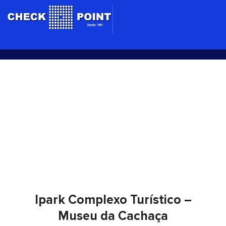
Ir
para
o
conteúdo
Ipark Complexo Turístico –
Museu da Cachaça
Ipark Complexo Turístico –
Museu da Cachaça