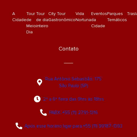
A
Tour
Tour
City Tour
Vida
Eventos
Parques
Tras
Cidade
de
de dia
Gastronômico
Nortuna
da
Temáticos
Meio
inteiro
Cidade
Dia
Contato
Rua Antônio Sebastião, 175
São Paulo (SP)
2ª a 6ª feira das 9hrs às 18hrs
PABX: +55 (11) 2791-1316
Após esse horário ligar para +55 (11) 99187-1393