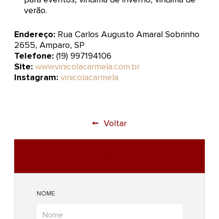
verão.
Endereço:
Rua Carlos Augusto Amaral Sobrinho
2655, Amparo, SP
Telefone:
(19) 997194106
Site:
www.vinicolacarmela.com.br
Instagram:
vinicolacarmela
Voltar
Solicite esse Serviço
NOME