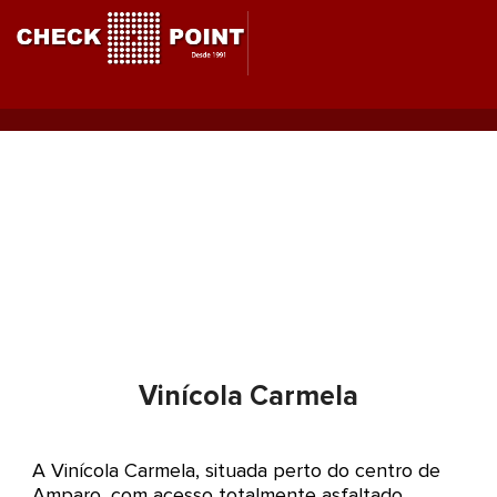
Ir
para
o
conteúdo
Vinícola Carmela
Vinícola Carmela
A Vinícola Carmela, situada perto do centro de
Amparo, com acesso totalmente asfaltado,