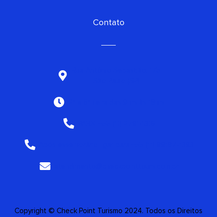
Contato
Rua Antônio Sebastião, 175
São Paulo (SP)
2ª a 6ª feira das 9hrs às 18hrs
PABX: +55 (11) 2791-1316
Após esse horário ligar para +55 (11) 99187-1393
atendimento@checkpointtours.com.br
Copyright © Check Point Turismo 2024. Todos os Direitos