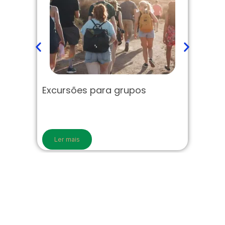
Excursões para grupos
Bl
Ler mais