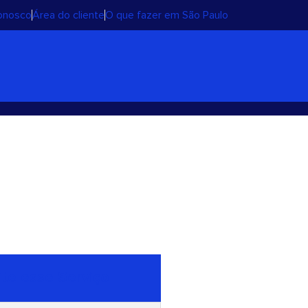
conosco
Área do cliente
O que fazer em São Paulo
s
ite esse Serviço