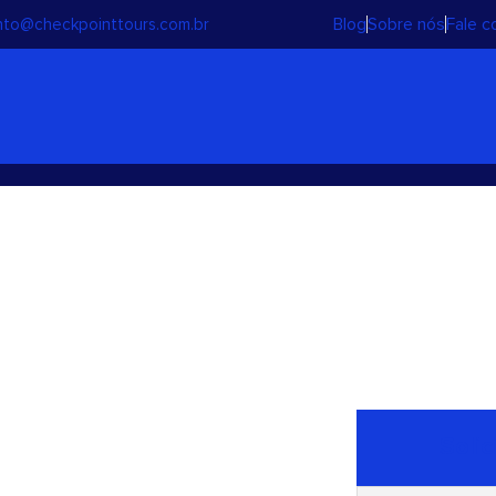
Blog
Sobre nós
Fale 
to@checkpointtours.com.br
y Tour Angra dos Rei
Solic