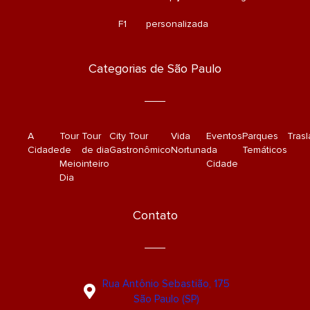
s
o
F1
personalizada
q
r
u
a
Categorias de São Paulo
r
e
A
Tour
Tour
City Tour
Vida
Eventos
Parques
Tras
Cidade
de
de dia
Gastronômico
Nortuna
da
Temáticos
Meio
inteiro
Cidade
Dia
Contato
Rua Antônio Sebastião, 175
São Paulo (SP)