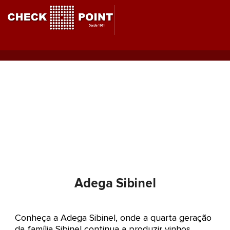
Ir
para
o
conteúdo
Adega Sibinel
Adega Sibinel
Conheça a Adega Sibinel, onde a quarta geração
da família Sibinel continua a produzir vinhos