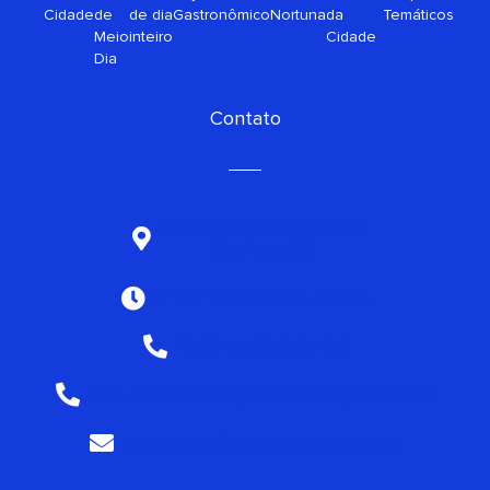
Cidade
de
de dia
Gastronômico
Nortuna
da
Temáticos
Meio
inteiro
Cidade
Dia
Contato
Rua Antônio Sebastião, 175
São Paulo (SP)
2ª a 6ª feira das 9hrs às 18hrs
PABX: +55 (11) 2791-1316
Após esse horário ligar para +55 (11) 99187-1393
atendimento@checkpointtours.com.br