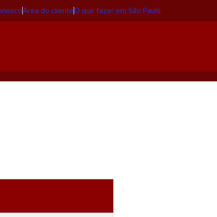
conosco
Área do cliente
O que fazer em São Paulo
ite esse Serviço