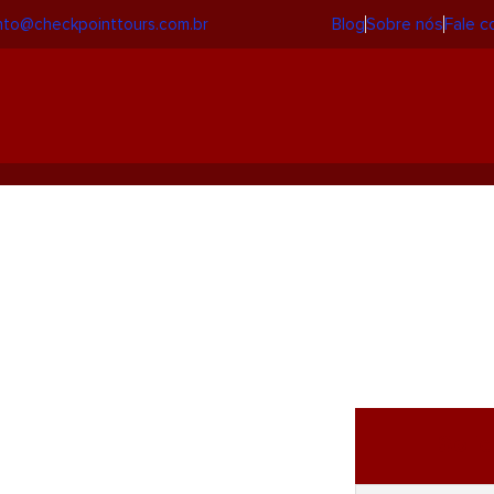
Blog
Sobre nós
Fale 
to@checkpointtours.com.br
 Finos
Solic