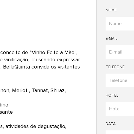
NOME
E-MAIL
o conceito de “Vinho Feito a Mão”,
e vinificação, buscando expressar
 BellaQuinta convida os visitantes
TELEFONE
on, Merlot , Tannat, Shiraz,
HOTEL
fino
isante
DATA
hos, atividades de degustação,