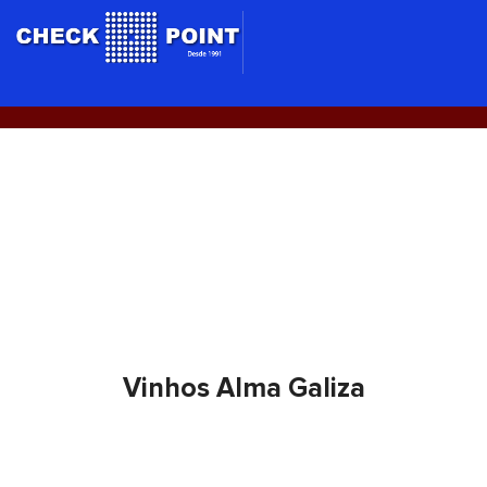
Ir
para
o
conteúdo
Vinhos Alma Galiza
Vinhos Alma Galiza