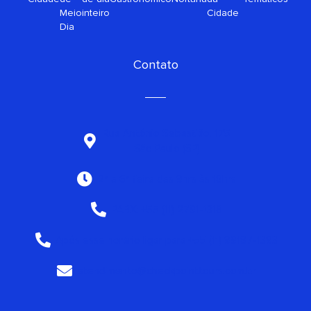
Meio
inteiro
Cidade
Dia
Contato
Rua Antônio Sebastião, 175
São Paulo (SP)
2ª a 6ª feira das 9hrs às 18hrs
PABX: +55 (11) 2791-1316
Após esse horário ligar para +55 (11) 99187-1393
atendimento@checkpointtours.com.br