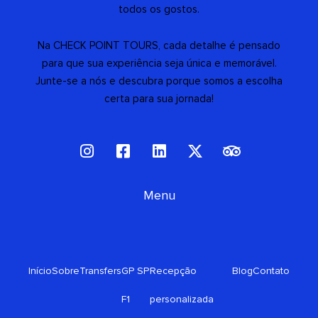
todos os gostos.
Na CHECK POINT TOURS, cada detalhe é pensado
para que sua experiência seja única e memorável.
Junte-se a nós e descubra porque somos a escolha
certa para sua jornada!
I
F
L
X
T
n
a
i
-
r
s
c
n
t
i
t
e
Menu
k
w
p
a
b
e
i
a
g
o
d
t
d
r
o
i
t
v
a
k
n
e
i
Início
Sobre
Transfers
GP SP
Recepção
Blog
Contato
m
-
r
s
s
o
F1
personalizada
q
r