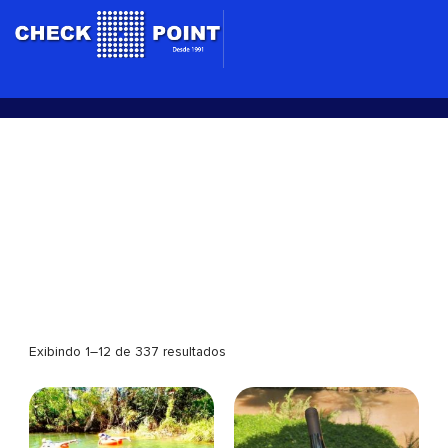
Ir
para
o
conteúdo
Tours
Exibindo 1–12 de 337 resultados