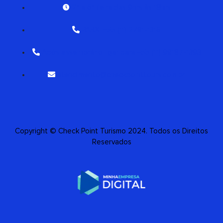
2ª a 6ª feira das 9hrs às 18hrs
PABX: +55 (11) 2791-1316
Após esse horário ligar para +55 (11) 99187-1393
atendimento@checkpointtours.com.br
Copyright © Check Point Turismo 2024. Todos os Direitos
Reservados