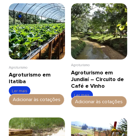
Agroturismo
Agroturismo
Agroturismo em
Agroturismo em
Jundiaí – Circuito de
Itatiba
Café e Vinho
Ler mais
Ler mais
Adicionar às cotações
Adicionar às cotações