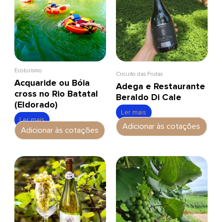
Ecoturismo
Circuito das Frutas
Acquaride ou Bóia
Adega e Restaurante
cross no Rio Batatal
Beraldo Di Cale
(Eldorado)
Ler mais
Ler mais
Adicionar às cotações
Adicionar às cotações