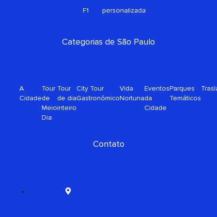
s
o
F1
personalizada
q
r
u
a
Categorias de São Paulo
r
e
A
Tour
Tour
City Tour
Vida
Eventos
Parques
Tras
Cidade
de
de dia
Gastronômico
Nortuna
da
Temáticos
Meio
inteiro
Cidade
Dia
Contato
Rua Antônio Sebastião, 175
São Paulo (SP)