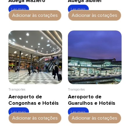
Adega Maziero
Adega Sibinel
Ler mais
Ler mais
Adicionar às cotações
Adicionar às cotações
Transportes
Transportes
Aeroporto de
Aeroporto de
Congonhas e Hotéis
Guarulhos e Hotéis
Ler mais
Ler mais
Adicionar às cotações
Adicionar às cotações