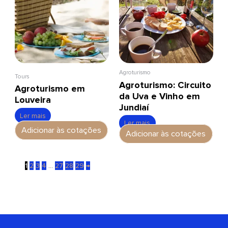
Agroturismo
Tours
Agroturismo: Circuito
Agroturismo em
da Uva e Vinho em
Louveira
Jundiaí
Ler mais
Ler mais
Adicionar às cotações
Adicionar às cotações
1
2
3
4
…
27
28
29
→