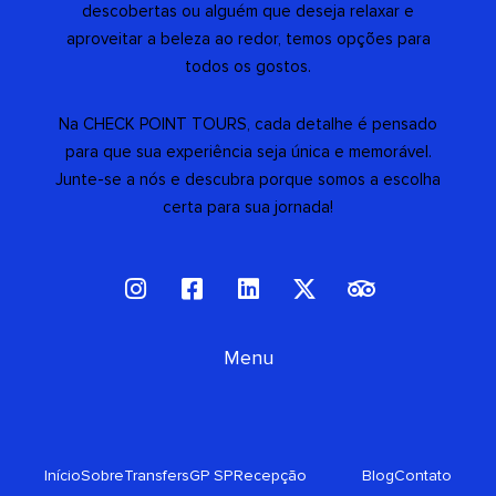
descobertas ou alguém que deseja relaxar e
aproveitar a beleza ao redor, temos opções para
todos os gostos.
Na CHECK POINT TOURS, cada detalhe é pensado
para que sua experiência seja única e memorável.
Junte-se a nós e descubra porque somos a escolha
certa para sua jornada!
I
F
L
X
T
n
a
i
-
r
s
c
n
t
i
t
e
Menu
k
w
p
a
b
e
i
a
g
o
d
t
d
r
o
i
t
v
a
k
n
e
i
Início
Sobre
Transfers
GP SP
Recepção
Blog
Contato
m
-
r
s