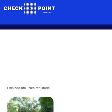
Ir
para
o
conteúdo
Parque do Mindú
Exibindo um único resultado