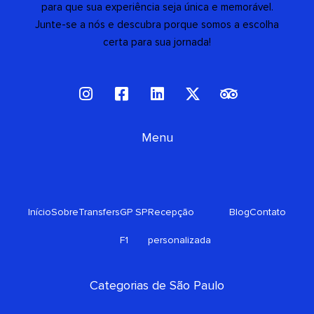
para que sua experiência seja única e memorável.
Junte-se a nós e descubra porque somos a escolha
certa para sua jornada!
I
F
L
X
T
n
a
i
-
r
s
c
n
t
i
t
e
Menu
k
w
p
a
b
e
i
a
g
o
d
t
d
r
o
i
t
v
a
k
n
e
i
Início
Sobre
Transfers
GP SP
Recepção
Blog
Contato
m
-
r
s
s
o
F1
personalizada
q
r
u
a
Categorias de São Paulo
r
e