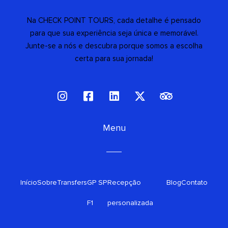
Na CHECK POINT TOURS, cada detalhe é pensado
para que sua experiência seja única e memorável.
Junte-se a nós e descubra porque somos a escolha
certa para sua jornada!
I
F
L
X
T
n
a
i
-
r
s
c
n
t
i
t
e
Menu
k
w
p
a
b
e
i
a
g
o
d
t
d
r
o
i
t
v
a
k
n
e
i
Início
Sobre
Transfers
m
GP SP
-
Recepção
r
s
Blog
Contato
s
o
F1
personalizada
q
r
u