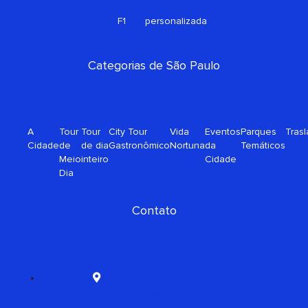
s
o
F1
personalizada
q
r
u
a
Categorias de São Paulo
r
e
A
Tour
Tour
City Tour
Vida
Eventos
Parques
Tras
Cidade
de
de dia
Gastronômico
Nortuna
da
Temáticos
Meio
inteiro
Cidade
Dia
Contato
Rua Antônio Sebastião, 175
São Paulo (SP)