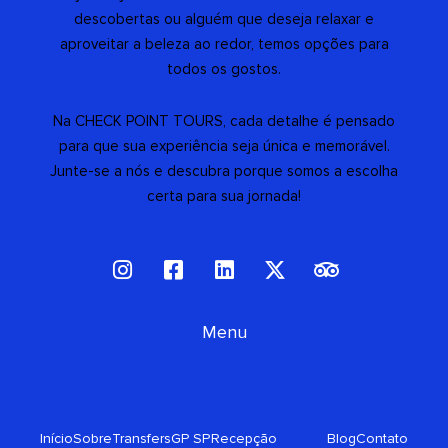
descobertas ou alguém que deseja relaxar e
aproveitar a beleza ao redor, temos opções para
todos os gostos.
Na CHECK POINT TOURS, cada detalhe é pensado
para que sua experiência seja única e memorável.
Junte-se a nós e descubra porque somos a escolha
certa para sua jornada!
I
F
L
X
T
n
a
i
-
r
s
c
n
t
i
t
e
Menu
k
w
p
a
b
e
i
a
g
o
d
t
d
r
o
i
t
v
a
k
n
e
i
Início
Sobre
Transfers
GP SP
Recepção
Blog
Contato
m
-
r
s