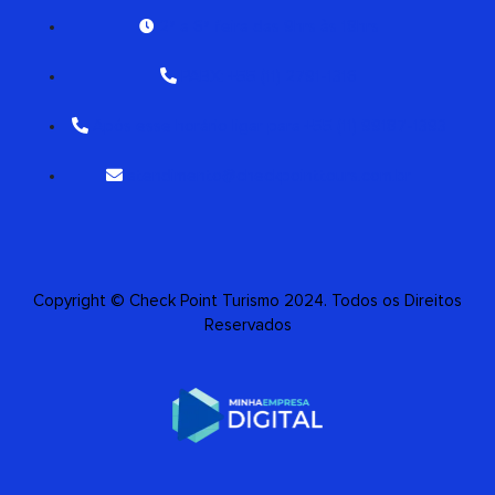
2ª a 6ª feira das 9hrs às 18hrs
PABX: +55 (11) 2791-1316
Após esse horário ligar para +55 (11) 99187-1393
atendimento@checkpointtours.com.br
Copyright © Check Point Turismo 2024. Todos os Direitos
Reservados