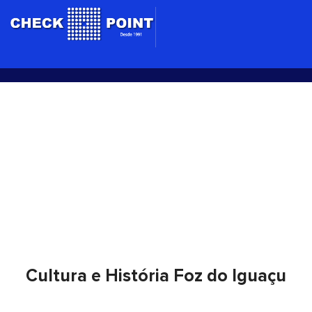
Ir
para
o
conteúdo
Cultura e História Foz do
Iguaçu
Cultura e História Foz do Iguaçu