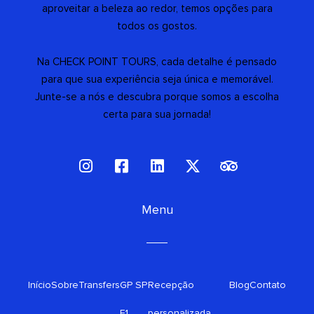
aproveitar a beleza ao redor, temos opções para
todos os gostos.
Na CHECK POINT TOURS, cada detalhe é pensado
para que sua experiência seja única e memorável.
Junte-se a nós e descubra porque somos a escolha
certa para sua jornada!
I
F
L
X
T
n
a
i
-
r
s
c
n
t
i
t
e
Menu
k
w
p
a
b
e
i
a
g
o
d
t
d
r
o
i
t
v
a
k
n
e
i
Início
Sobre
Transfers
m
GP SP
-
Recepção
r
s
Blog
Contato
s
o
F1
personalizada