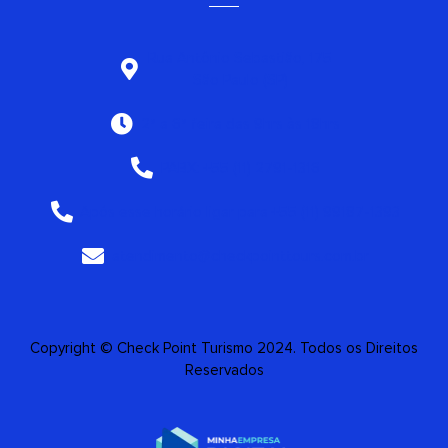
Rua Antônio Sebastião, 175
São Paulo (SP)
2ª a 6ª feira das 9hrs às 18hrs
PABX: +55 (11) 2791-1316
Após esse horário ligar para +55 (11) 99187-1393
atendimento@checkpointtours.com.br
Copyright © Check Point Turismo 2024. Todos os Direitos
Reservados