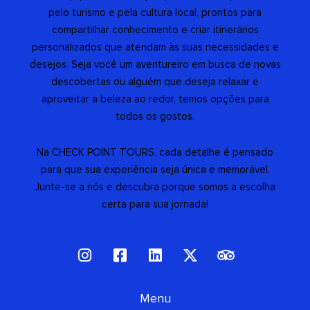
pelo turismo e pela cultura local, prontos para
compartilhar conhecimento e criar itinerários
personalizados que atendam às suas necessidades e
desejos. Seja você um aventureiro em busca de novas
descobertas ou alguém que deseja relaxar e
aproveitar a beleza ao redor, temos opções para
todos os gostos.
Na CHECK POINT TOURS, cada detalhe é pensado
para que sua experiência seja única e memorável.
Junte-se a nós e descubra porque somos a escolha
certa para sua jornada!
I
F
L
X
T
n
a
i
-
r
s
c
n
t
i
t
e
Menu
k
w
p