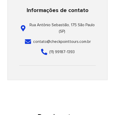
-
t
t
f
-
Informações de contato
p
Rua Antônio Sebastião, 175 São Paulo
(SP)
contato@checkpointtours.com.br
(11) 99187-1393