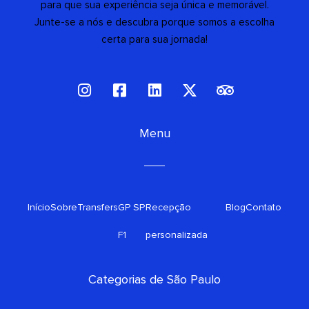
para que sua experiência seja única e memorável.
Junte-se a nós e descubra porque somos a escolha
certa para sua jornada!
I
F
L
X
T
n
a
i
-
r
s
c
n
t
i
t
e
Menu
k
w
p
a
b
e
i
a
g
o
d
t
d
r
o
i
t
v
a
k
n
e
i
Início
Sobre
Transfers
m
GP SP
-
Recepção
r
s
Blog
Contato
s
o
F1
personalizada
q
r
u
a
Categorias de São Paulo
r
e