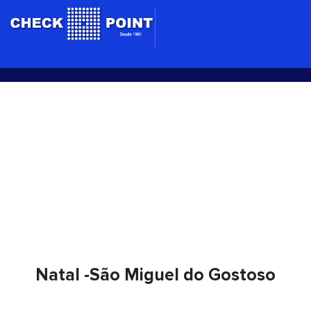
Ir
para
o
conteúdo
Natal -São Miguel do
Gostoso
Natal -São Miguel do Gostoso