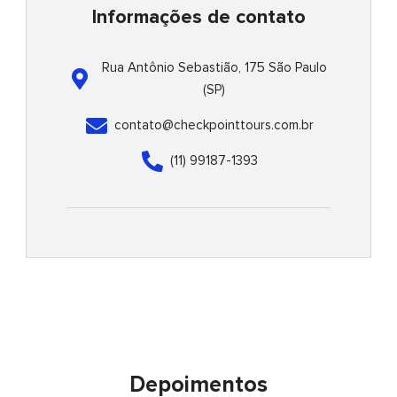
f
-
Informações de contato
p
Rua Antônio Sebastião, 175 São Paulo
(SP)
contato@checkpointtours.com.br
(11) 99187-1393
Depoimentos