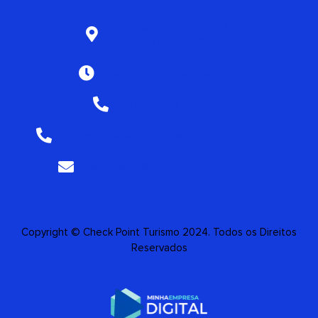
Rua Antônio Sebastião, 175
São Paulo (SP)
2ª a 6ª feira das 9hrs às 18hrs
PABX: +55 (11) 2791-1316
Após esse horário ligar para +55 (11) 99187-1393
atendimento@checkpointtours.com.br
Copyright © Check Point Turismo 2024. Todos os Direitos
Reservados