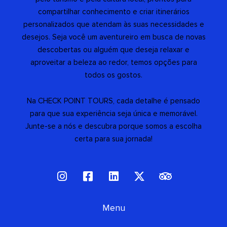
compartilhar conhecimento e criar itinerários
personalizados que atendam às suas necessidades e
desejos. Seja você um aventureiro em busca de novas
descobertas ou alguém que deseja relaxar e
aproveitar a beleza ao redor, temos opções para
todos os gostos.
Na CHECK POINT TOURS, cada detalhe é pensado
para que sua experiência seja única e memorável.
Junte-se a nós e descubra porque somos a escolha
certa para sua jornada!
I
F
L
X
T
n
a
i
-
r
s
c
n
t
i
t
e
Menu
k
w
p
a
b
e
i
a