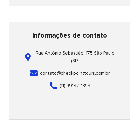
e
t
t
n
e
t
r
b
s
t
t
l
e
e
o
a
e
o
r
-
o
p
r
p
e
a
k
p
e
s
l
-
t
t
f
-
Informações de contato
p
Rua Antônio Sebastião, 175 São Paulo
(SP)
contato@checkpointtours.com.br
(11) 99187-1393