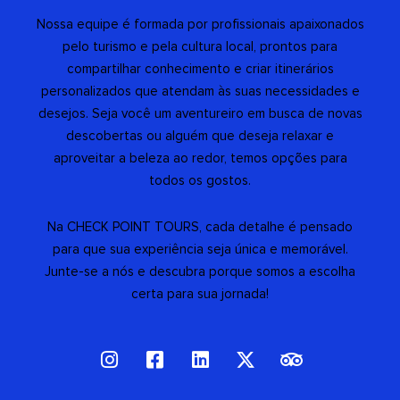
Nossa equipe é formada por profissionais apaixonados
pelo turismo e pela cultura local, prontos para
compartilhar conhecimento e criar itinerários
personalizados que atendam às suas necessidades e
desejos. Seja você um aventureiro em busca de novas
descobertas ou alguém que deseja relaxar e
aproveitar a beleza ao redor, temos opções para
todos os gostos.
Na CHECK POINT TOURS, cada detalhe é pensado
para que sua experiência seja única e memorável.
Junte-se a nós e descubra porque somos a escolha
certa para sua jornada!
I
F
L
X
T
n
a
i
-
r
s
c
n
t
i