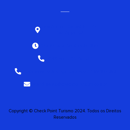
Rua Antônio Sebastião, 175
São Paulo (SP)
2ª a 6ª feira das 9hrs às 18hrs
PABX: +55 (11) 2791-1316
Após esse horário ligar para +55 (11) 99187-1393
atendimento@checkpointtours.com.br
Copyright © Check Point Turismo 2024. Todos os Direitos
Reservados