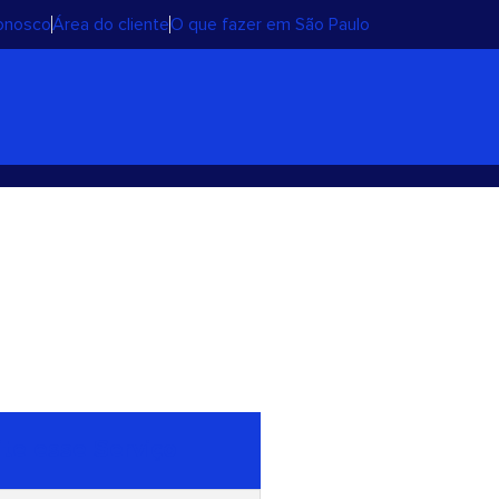
conosco
Área do cliente
O que fazer em São Paulo
ite esse Serviço