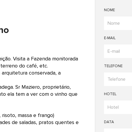
NOME
nho
E-MAIL
ção. Visita a Fazenda monitorada
terreno do café, etc.
TELEFONE
a arquitetura conservada, a
dega. Sr Maziero, proprietário,
anto ela tem a ver com o vinho que
HOTEL
, risoto, massa e frango)
edades de saladas, pratos quentes e
DATA