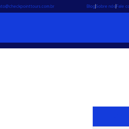
Blog
Sobre nós
Fale 
to@checkpointtours.com.br
Café e Vinho
Solic