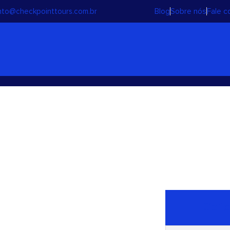
Blog
Sobre nós
Fale 
to@checkpointtours.com.br
rra do Japi
Solic