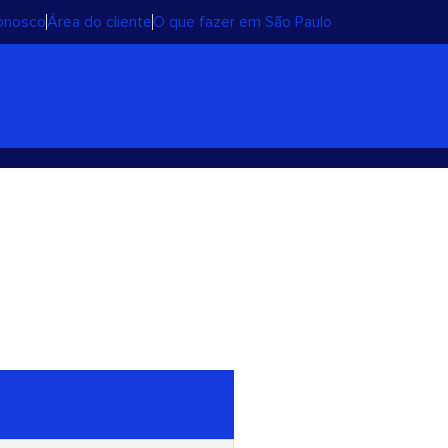
conosco
Área do cliente
O que fazer em São Paulo
ite esse Serviço