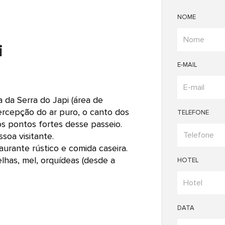
NOME
i
E-MAIL
a da Serra do Japi (área de
ercepção do ar puro, o canto dos
TELEFONE
os pontos fortes desse passeio.
soa visitante.
urante rústico e comida caseira.
lhas, mel, orquídeas (desde a
HOTEL
DATA