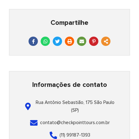
Compartilhe
F
W
T
P
E
P
S
a
h
w
r
n
i
h
c
a
i
i
v
n
a
e
t
t
n
e
t
r
b
s
t
t
l
e
e
o
a
e
o
r
-
o
p
r
p
e
a
k
p
e
s
l
-
t
t
f
-
Informações de contato
p
Rua Antônio Sebastião, 175 São Paulo
(SP)
contato@checkpointtours.com.br
(11) 99187-1393