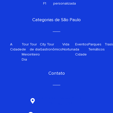
s
o
F1
personalizada
q
r
u
a
Categorias de São Paulo
r
e
A
Tour
Tour
City Tour
Vida
Eventos
Parques
Tras
Cidade
de
de dia
Gastronômico
Nortuna
da
Temáticos
Meio
inteiro
Cidade
Dia
Contato
Rua Antônio Sebastião, 175
São Paulo (SP)