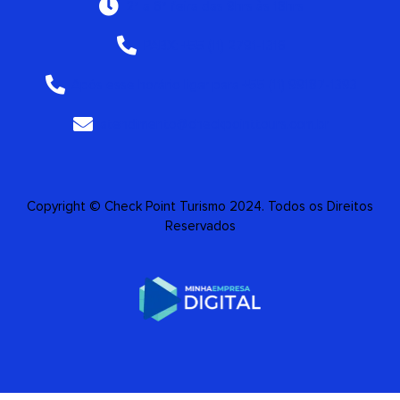
2ª a 6ª feira das 9hrs às 18hrs
PABX: +55 (11) 2791-1316
Após esse horário ligar para +55 (11) 99187-1393
atendimento@checkpointtours.com.br
Copyright © Check Point Turismo 2024. Todos os Direitos
Reservados