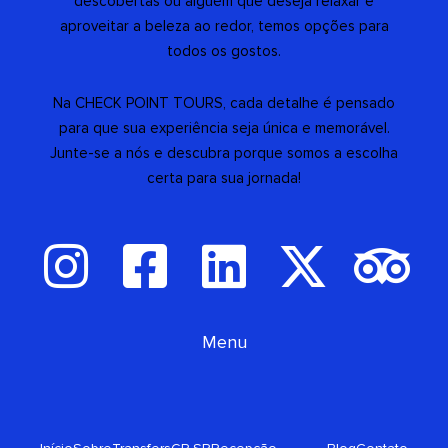
descobertas ou alguém que deseja relaxar e
aproveitar a beleza ao redor, temos opções para
todos os gostos.
Na CHECK POINT TOURS, cada detalhe é pensado
para que sua experiência seja única e memorável.
Junte-se a nós e descubra porque somos a escolha
certa para sua jornada!
I
F
L
X
T
n
a
i
-
r
Menu
s
c
n
t
i
t
e
k
w
p