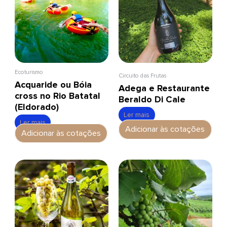
Ecoturismo
Circuito das Frutas
Acquaride ou Bóia
Adega e Restaurante
cross no Rio Batatal
Beraldo Di Cale
(Eldorado)
Ler mais
Ler mais
Adicionar às cotações
Adicionar às cotações