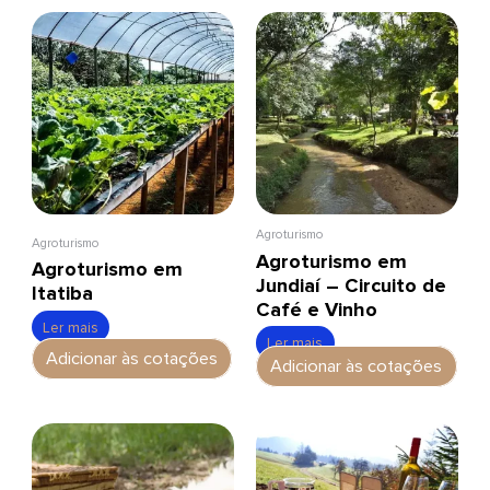
Agroturismo
Agroturismo
Agroturismo em
Agroturismo em
Jundiaí – Circuito de
Itatiba
Café e Vinho
Ler mais
Ler mais
Adicionar às cotações
Adicionar às cotações