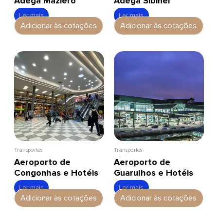
Adega Maziero
Adega Sibinel
Ler mais
Ler mais
Adicionar às cotações
Adicionar às cotações
Transportes
Transportes
Aeroporto de
Aeroporto de
Congonhas e Hotéis
Guarulhos e Hotéis
Ler mais
Ler mais
Adicionar às cotações
Adicionar às cotações