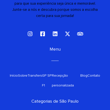
para que sua experiência seja única e memorável.
Junte-se a nós e descubra porque somos a escolha
certa para sua jornada!
I
F
L
X
T
n
a
i
-
r
s
c
n
t
i
t
e
Menu
k
w
p
a
b
e
i
a
g
o
d
t
d
r
o
i
t
v
a
k
n
e
i
Início
Sobre
Transfers
m
GP SP
-
Recepção
r
s
Blog
Contato
s
o
F1
personalizada
q
r
u
a
Categorias de São Paulo
r
e