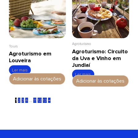
Agroturismo
Tours
Agroturismo: Circuito
Agroturismo em
da Uva e Vinho em
Louveira
Jundiaí
Ler mais
Ler mais
Adicionar às cotações
Adicionar às cotações
1
2
3
4
…
11
12
13
→